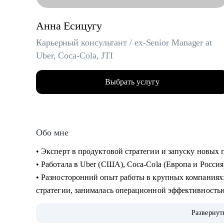
Анна Есицугу
Карьерный консультант / ex-Senior Manager at
Uber, Coca-Cola, JTI
Выбрать услугу
Обо мне
• Эксперт в продуктовой стратегии и запуску новы
• Работала в Uber (США), Coca-Cola (Европа и Россия
• Разносторонний опыт работы в крупных компаниях: запускала новые продукты, составляла
стратегии, занималась операционной эффективность
• Лидировала запуск quick commerce продукта в США «Uber Eats Market», а также создала сеть
Развернут
дарксторов для линии косметики Дженнифер Энистон