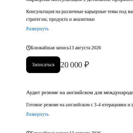
Кому могу помочь:
Консультация на различные карьерные темы под ва
Мои консультации подойдут тем, кто:
стратегии, продукта и аналитики
• Хочет найти работу в IT, FMCG, e-commerce на позиц
Развернуть
Product Management, Project Management
• Планирует переехать в Европу или США или уже и
• Думает об иммиграции в США по визе талантов О1
Ближайшая запись
13 августа 2026
• Хочет поступить в топовые бизнес школы в Европе
20 000
₽
Записаться
Аудит резюме на английском для международн
Готовое резюме на английском с 3-4 итерациями и
Развернуть