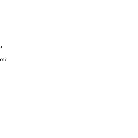
а
ся?