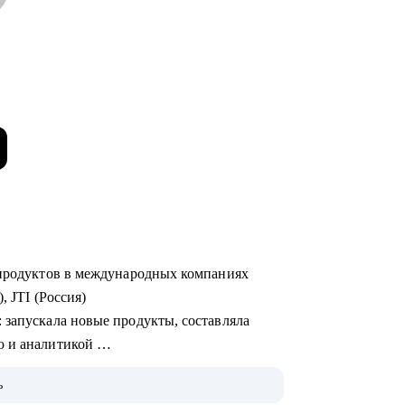
х продуктов в международных компаниях
), JTI (Россия)
ю и аналитикой
ь
 на Uber Eats