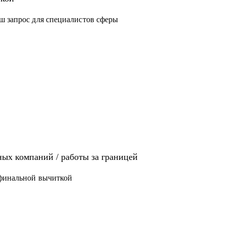
ш запрос для специалистов сферы
иях: Analytics, Strategy & Ops, Go-To-Market,
щет там работу
 / ЕВ1-А
ых компаний / работы за границей
 финальной вычиткой