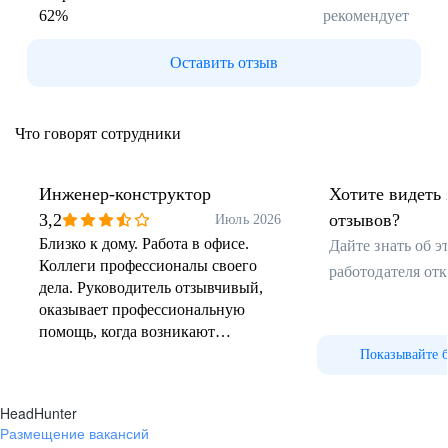
ЕГИПЕТ
62
%
рекомендует
Каир
Гарантийное обслуживание
Оставить отзыв
ЮЖНАЯ АФРИКА
Боксбург
Промышленная площадка
Что говорят сотрудники
(основана в 1911 г.)
Производство подвижного
состава
Инженер-конструктор
Хотите видеть 
Центр компетенций
3,2
отзывов?
Июль 2026
по узкоколейной технике
Близко к дому. Работа в офисе.
Дайте знать об 
Cервис
Коллеги профессионалы своего
работодателя от
дела. Руководитель отзывчивый,
оказывает профессиональную
помощь, когда возникают
трудности в работе.
Показывайте 
HeadHunter
Размещение вакансий