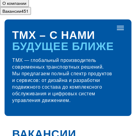
О компании
Вакансии
451
ТМХ – С НАМИ
Главная
БУДУЩЕЕ БЛИЖЕ
О Компании
Карьера
и развитие
ТМХ — глобальный производитель
современных транспортных решений.
Наши продукты
Мы предлагаем полный спектр продуктов
Молодёжная
политика
и сервисов: от дизайна и разработки
подвижного состава до комплексного
География
обслуживания и цифровых систем
Спорт
управления движением.
Корпоративные
мероприятия
Корпоративная
культура
ПОДВИЖНОЙ СОСТАВ
ВАКАНСИИ
ДВИГАТЕЛИ