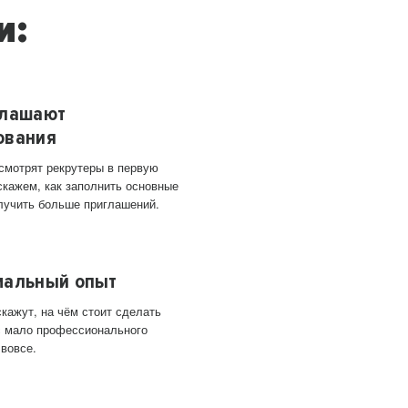
и:
глашают
ования
 смотрят рекрутеры в первую
скажем, как заполнить основные
лучить больше приглашений.
мальный опыт
кажут, на чём стоит сделать
ас мало профессионального
 вовсе.