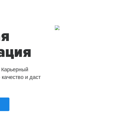
ая
ация
 Карьерный
о качество и даст