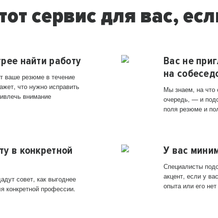
тот сервис для вас, есл
трее найти работу
Вас не при
на собесед
т ваше резюме в течение
ажет, что нужно исправить
Мы знаем, на что
ривлечь внимание
очередь, — и под
поля резюме и по
ту в конкретной
У вас мини
Специалисты подс
акцент, если у в
адут совет, как выгоднее
опыта или его нет
ля конкретной профессии.