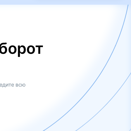
борот
едите всю