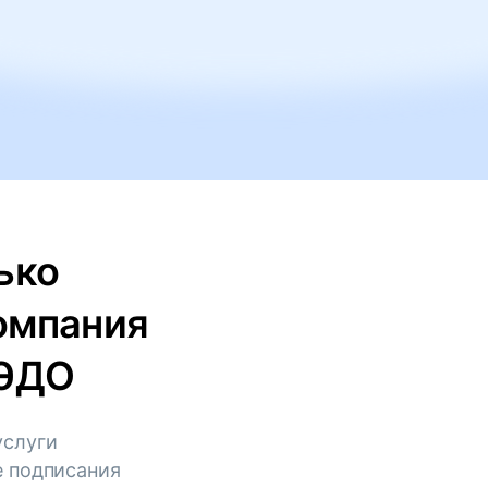
ько
омпания
КЭДО
услуги
е подписания