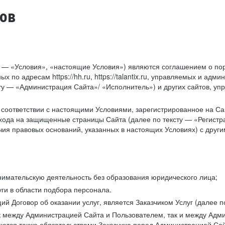
тов
у — «Условия», «настоящие Условия») являются соглашением о по
х по адресам https://hh.ru, https://talantix.ru, управляемых и 
тексту — «Администрация Сайта»/ «Исполнитель») и других сайтов,
соответствии с настоящими Условиями, зарегистрированное на Са
хода на защищенные страницы Сайта (далее по тексту — «Регистр
ия правовых оснований, указанных в настоящих Условиях) с дру
имательскую деятельность без образования юридического лица;
ги в области подбора персонала.
 Договор об оказании услуг, является Заказчиком Услуг (далее по
к между Администрацией Сайта и Пользователем, так и между Адми
ются также обязательствами Заказчика перед Администрацией Сай