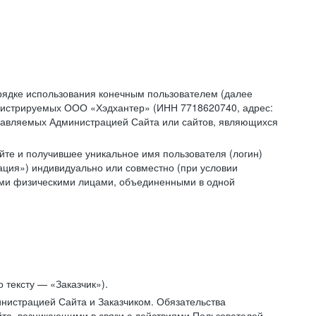
рядке использования конечным пользователем (далее
администрируемых ООО «Хэдхантер» (ИНН 7718620740, адрес:
 управляемых Администрацией Сайта или сайтов, являющихся
йте и получившее уникальное имя пользователя (логин)
ация») индивидуально или совместно (при условии
гими физическими лицами, объединенными в одной
 тексту — «Заказчик»).
нистрацией Сайта и Заказчиком. Обязательства
та, возникающими в связи с действиями Пользователей